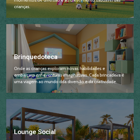
crianças.
Brinquedoteca
Onde as crianças exploram novas habilidades e
embarcam em aventuras imaginativas. Cada brincadeira é
uma viagem ao mundo dda diversão e da criatividade.
Lounge Social