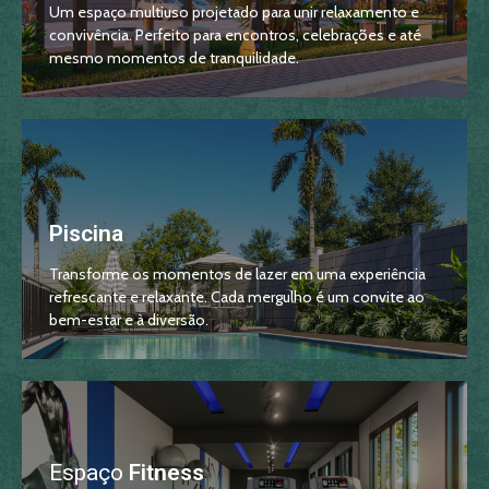
Um espaço multiuso projetado para unir relaxamento e
convivência. Perfeito para encontros, celebrações e até
mesmo momentos de tranquilidade.
Piscina
Transforme os momentos de lazer em uma experiência
refrescante e relaxante. Cada mergulho é um convite ao
bem-estar e à diversão.
Espaço
Fitness