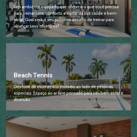
Um ambiente equipado que oferece o que você precisa
para treinar com conforto e cuidar da sua saúde e bem-
estar. Qual será o seu próximo desafio de treinar para
alcançar seus objetivos?
Beach Tennis
Desfrute de momentos incríveis ao lado de pessoas
especiais. Espaço ao ar livre pensado para seu bem estar e
diversão.